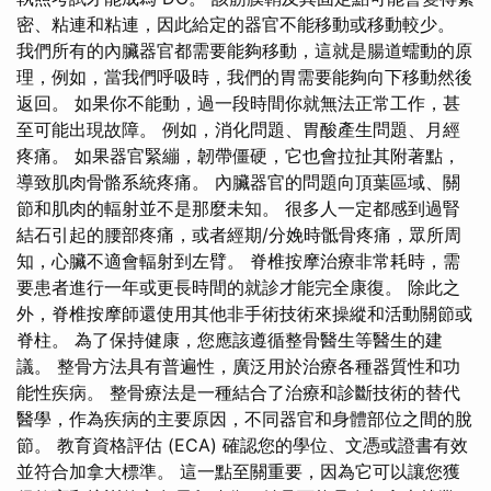
密、粘連和粘連，因此給定的器官不能移動或移動較少。
我們所有的內臟器官都需要能夠移動，這就是腸道蠕動的原
理，例如，當我們呼吸時，我們的胃需要能夠向下移動然後
返回。 如果你不能動，過一段時間你就無法正常工作，甚
至可能出現故障。 例如，消化問題、胃酸產生問題、月經
疼痛。 如果器官緊繃，韌帶僵硬，它也會拉扯其附著點，
導致肌肉骨骼系統疼痛。 內臟器官的問題向頂葉區域、關
節和肌肉的輻射並不是那麼未知。 很多人一定都感到過腎
結石引起的腰部疼痛，或者經期/分娩時骶骨疼痛，眾所周
知，心臟不適會輻射到左臂。 脊椎按摩治療非常耗時，需
要患者進行一年或更長時間的就診才能完全康復。 除此之
外，脊椎按摩師還使用其他非手術技術來操縱和活動關節或
脊柱。 為了保持健康，您應該遵循整骨醫生等醫生的建
議。 整骨方法具有普遍性，廣泛用於治療各種器質性和功
能性疾病。 整骨療法是一種結合了治療和診斷技術的替代
醫學，作為疾病的主要原因，不同器官和身體部位之間的脫
節。 教育資格評估 (ECA) 確認您的學位、文憑或證書有效
並符合加拿大標準。 這一點至關重要，因為它可以讓您獲