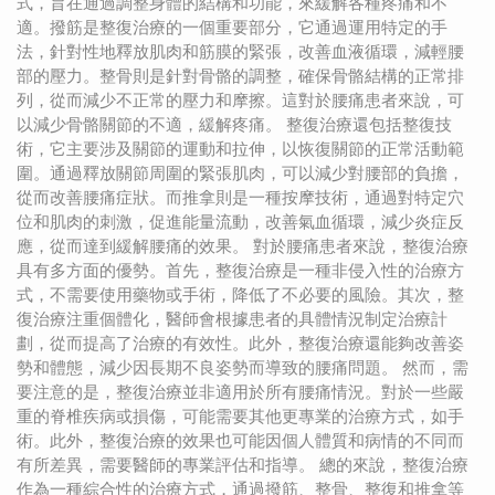
式，旨在通過調整身體的結構和功能，來緩解各種疼痛和不
適。撥筋是整復治療的一個重要部分，它通過運用特定的手
法，針對性地釋放肌肉和筋膜的緊張，改善血液循環，減輕腰
部的壓力。整骨則是針對骨骼的調整，確保骨骼結構的正常排
列，從而減少不正常的壓力和摩擦。這對於腰痛患者來說，可
以減少骨骼關節的不適，緩解疼痛。 整復治療還包括整復技
術，它主要涉及關節的運動和拉伸，以恢復關節的正常活動範
圍。通過釋放關節周圍的緊張肌肉，可以減少對腰部的負擔，
從而改善腰痛症狀。而推拿則是一種按摩技術，通過對特定穴
位和肌肉的刺激，促進能量流動，改善氣血循環，減少炎症反
應，從而達到緩解腰痛的效果。 對於腰痛患者來說，整復治療
具有多方面的優勢。首先，整復治療是一種非侵入性的治療方
式，不需要使用藥物或手術，降低了不必要的風險。其次，整
復治療注重個體化，醫師會根據患者的具體情況制定治療計
劃，從而提高了治療的有效性。此外，整復治療還能夠改善姿
勢和體態，減少因長期不良姿勢而導致的腰痛問題。 然而，需
要注意的是，整復治療並非適用於所有腰痛情況。對於一些嚴
重的脊椎疾病或損傷，可能需要其他更專業的治療方式，如手
術。此外，整復治療的效果也可能因個人體質和病情的不同而
有所差異，需要醫師的專業評估和指導。 總的來說，整復治療
作為一種綜合性的治療方式，通過撥筋、整骨、整復和推拿等