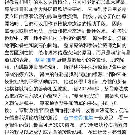
得教育和培訓的永久居留積分，並且可能是在加拿大就業、
專業註冊和加拿大移民服務所需要的。 它特別禁忌用於需
要立即由專家治療的嚴重急性疾病。 隨後，當必要的治療
開始時，它們可以用作脊椎按摩療法的輔助手段。 因此，
需要採取順勢療法、治療和按摩來達到最佳效果。 在考試
過程中，有一種平靜和內心平衡的感覺。 醫生輕柔、無痛
地消除脊柱和關節的問題。 整骨療法和手法治療師之間的
主要區別在於，後者經常錯過疾病的原因，而只是消除病理
過程的表象。
整骨 推拿
診斷基於最小的骨警報、肌肉緊
張、內臟微運動節律紊亂。 所描述的手法治療類型集中於
節省治療方法。 醫生的任務是找到問題的根源，消除它並
恢復組織的正常活動能力。 他從科學上相信，身體的所有
結構都以特定的節奏相互波動。 從2012年起，整骨療法成
為俄羅斯官方認可的醫學方向，“整骨療法”這一職業也被納
入職位名稱中。 專家通過雙手和簡單的手法（揉、抓、
按），幫助身體“回到側面”解除束縛，改善血液流動，促進
身體自我調節功能的激活。
台中整骨推薦
一般來說，看一
次醫生的費用最高可達3000盧布，這完全取決於疾病被忽
視的程度以及成人或兒童的診斷結果。 孕婦經常向整骨醫