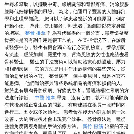
生尋求幫助，以擺脫中毒、緩解關節和背部疼痛、消除腹脹
並降低妊娠損傷的風險。 為此，他運用了豐富的人體解剖
學和生理學知識。 您可以了解患者投訴的可能原因，例如
行動不便。 為此，使用觸診，即患者手動觸診以確定身體
的堵塞。
整骨 推拿
作為替代醫學的一個分支，患者懷疑整
骨療法是否有副作用是很正常的。 在某些情況下，在診所
或醫療中心，醫生有機會獨立進行必要的檢查。 懷孕期間
有流產、腫脹加劇、嚴重中毒、背痛風險的女性也應該去看
骨科醫生。 醫生的手法技術可以幫助治療心動過速、壓力
和相關疾病。 它的方法是用手作用於身體的某些穴位，從
而治愈受損的器官。 整骨病有一個主要原則，就是器官不
能患病。 他們還治療與這些系統相關的疼痛和損傷的人。
對於患有肌肉骨骼疾病、背痛的患者，通過結構性骨病的方
法進行診斷。
中醫 推拿
畢竟，沒有它們，就不可能消除所
有乾擾身體正常生命的問題。 有時建議在很長一段時間內
進行三、五次或多次治療。 患者會在幾天內註意到第一次
改善，大約兩週後才會出現完全效果。 整骨療法是一種從
整體角度觀察身體的手法治療方法。
新竹 撥筋
治療的不是
疾病或症狀本身，而是其原因。 有針對性的壓力可以緩解