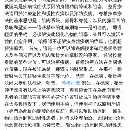
被認為是疾病或症狀原因的身體功能障礙和阻塞。 整骨療
法適用於治療急性和慢性疾病以及預防疾病。 脊椎按摩療
法的基本思想是，肌肉系統、顱骨和脊髓，以及內臟器官的
系統和壁架——這些精細的組織網絡——是相連的。 通過
輕柔的手柄，必須解決此類化合物的阻塞，並且可以激活A
體的自愈作用。 治療師不想解決身體疾病的症狀，他們想
解決原因。 首先，這是一位可以通過觸摸來確定整個身體
以及各個器官以及肌肉和骨骼結構狀況的專家。 通過按壓
身體的某些穴位，可以治療疾病。 這種治療方法在美國迅
速傳播，現在被認為是一種獨立的醫學形式。 在那裡，整
骨醫生與正統醫生處於平等地位。 然而，在德國，整骨療
法尚未受到法律統一監管。
整復推薦
例如，在德國，整骨
師仍然沒有法律上的專業認可，專業協會正在為此而奮鬥。
患者的肢體語言和疼痛的確切位置對於成功治療至關重要。
在大多數情況下，我們使用手柄，但使用杯子或醫用牙線
（專門為此目的開發的橡皮筋）也可以幫助治療師。 醫生
物理治療師幫助男性患者，同時以物理治療、康復物理治療
概念進行治療控制恥骨患者。 醫生物理治療師幫助男性患